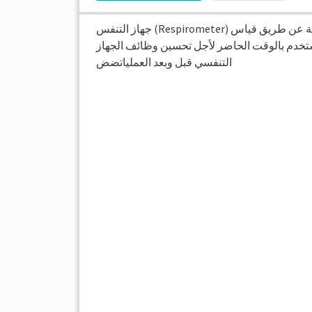
جهاز التنفس (Respirometer) هو جهاز يستخدم لقياس معدل التنفس وزمن وحجم ومدة الحفاظ على هواء الشهيق بالرئتين للإنسان لأطول فترة ممكنة عن طريق قياس
ستخدم بالوقت الحاضر لأجل تحسين وظائف الجهاز
التنفسي قبل وبعد العملياتضض