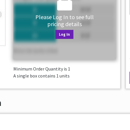
Please Log In to see full
pricing details
Log In
Minimum Order Quantity is
1
A single box contains 1 units
n