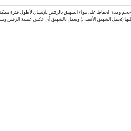
يها (تحمل الشهيق الأقصى) ويعمل بالشهيق أي عكس عملية الزفير, وي