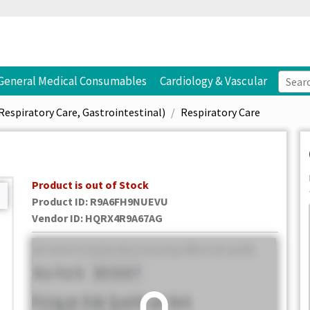
General Medical Consumables
Cardiology & Vascular
Respiratory Care, Gastrointestinal)
Respiratory Care
Product is out of Stock
Product ID:
R9A6FH9NUEVU
Vendor ID
:
HQRX4R9A67AG