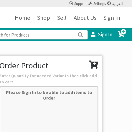
Support
Settings
العربية
Home
Shop
Sell
About Us
Sign In
Sign In
Order Product
Enter Quantity for needed Variants then click add
to cart
Please Sign In to be able to add items to
Order