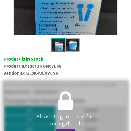
Product is in Stock
Product ID:
RR7UNUN67E6V
Vendor ID
:
GL9K49QAVCV6
Please Log In to see full
pricing details